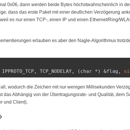
mal 0x06, dann werden beide Bytes höchstwahrscheinlich in d
lge, dass das erste Paket mit einer deutlichen Verzögerung ank
 weil es nur einen TCP-, einen IP und einen Ethernet/Ring/W
mentierungen erlauben es aber den Nagle-Algorithmus trotzd
 IPPROTO_TCP, TCP_NODELAY, (
char
 *) &flag, 
si
all, wodurch die Zeichen mit nur wenigen Millisekunden Verzög
st das Abhängig von der Übertragungsrate- und Qualität, dem S
 und Client).
?