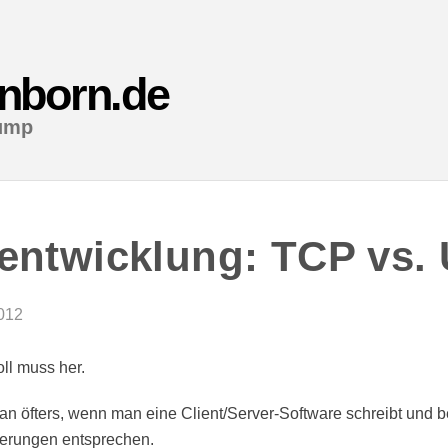
anborn.de
ump
lentwicklung: TCP vs.
012
ll muss her.
an öfters, wenn man eine Client/Server-Software schreibt und 
derungen entsprechen.