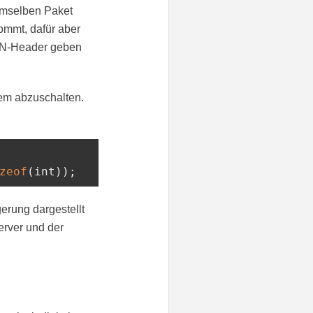
emselben Paket
ommt, dafür aber
LAN-Header geben
em abzuschalten.
zeof
(
int
));
erung dargestellt
erver und der