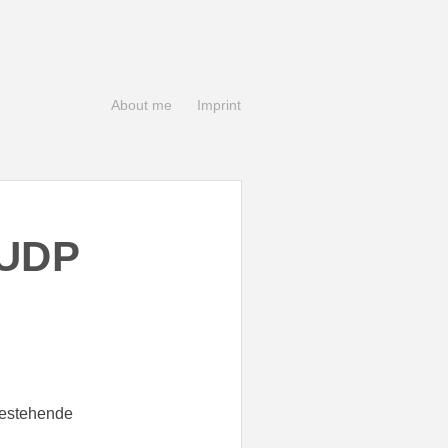
About me
Imprint
 UDP
bestehende