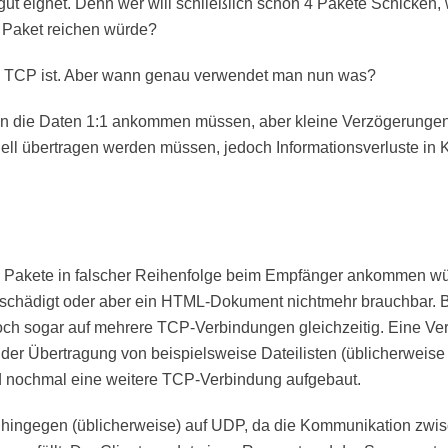
t eignet. Denn wer will schließlich schon 4 Pakete Schicken, 
s Paket reichen würde?
 TCP ist. Aber wann genau verwendet man nun was?
n die Daten 1:1 ankommen müssen, aber kleine Verzögerungen
ll übertragen werden müssen, jedoch Informationsverluste i
 Pakete in falscher Reihenfolge beim Empfänger ankommen w
schädigt oder aber ein HTML-Dokument nichtmehr brauchbar. Be
doch sogar auf mehrere TCP-Verbindungen gleichzeitig. Eine Ver
er Übertragung von beispielsweise Dateilisten (üblicherweise a
d nochmal eine weitere TCP-Verbindung aufgebaut.
 hingegen (üblicherweise) auf UDP, da die Kommunikation zwis