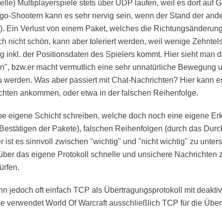
elle) Multiplayerspiele stets über UDP laufen, weil es dort auf 
o-Shootern kann es sehr nervig sein, wenn der Stand der ander
. Ein Verlust von einem Paket, welches die Richtungsänderung
lich nicht schön, kann aber toleriert werden, weil wenige Zehnte
inkl. der Positionsdaten des Spielers kommt. Hier sieht man de
gen", bzw.er macht vermutlich eine sehr unnatürliche Bewegung
zu werden. Was aber passiert mit Chat-Nachrichten? Hier kann es
chten ankommen, oder etwa in der falschen Reihenfolge.
ne eigene Schicht schreiben, welche doch noch eine eigene E
 Bestätigen der Pakete), falschen Reihenfolgen (durch das Du
er ist es sinnvoll zwischen "wichtig" und "nicht wichtig" zu unte
 über das eigene Protokoll schnelle und unsichere Nachrichten 
ürfen.
nn jedoch oft einfach TCP als Übertragungsprotokoll mit deakti
e verwendet World Of Warcraft ausschließlich TCP für die Über