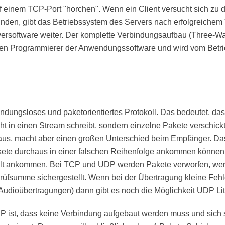
uf einem TCP-Port "horchen". Wenn ein Client versucht sich zu
nden, gibt das Betriebssystem des Servers nach erfolgreiche
versoftware weiter. Der komplette Verbindungsaufbau (Three-Wa
 den Programmierer der Anwendungssoftware und wird vom Betr
ndungsloses und paketorientiertes Protokoll. Das bedeutet, da
in einen Stream schreibt, sondern einzelne Pakete verschickt
aus, macht aber einen großen Unterschied beim Empfänger. Da
akete durchaus in einer falschen Reihenfolge ankommen können,
t ankommen. Bei TCP und UDP werden Pakete verworfen, wen
Prüfsumme sichergestellt. Wenn bei der Übertragung kleine Fehle
 Audioübertragungen) dann gibt es noch die Möglichkeit UDP Li
DP ist, dass keine Verbindung aufgebaut werden muss und sich 