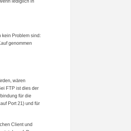
wenn lediglich in
 kein Problem sind:
n Kauf genommen
ürden, wären
i FTP ist dies der
bindung für die
uf Port 21) und für
chen Client und