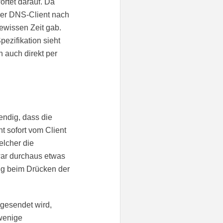
ortet darauf. Da
der DNS-Client nach
ewissen Zeit gab.
ezifikation sieht
h auch direkt per
endig, dass die
ht sofort vom Client
lcher die
zwar durchaus etwas
ung beim Drücken der
 gesendet wird,
wenige