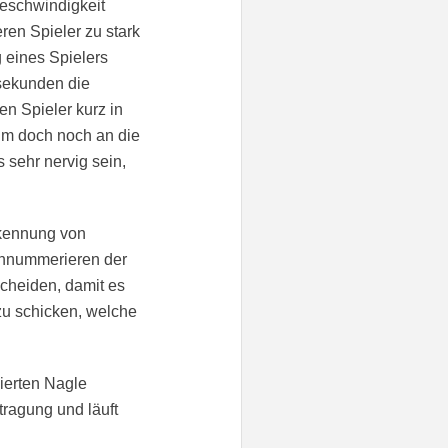
Geschwindigkeit
en Spieler zu stark
 eines Spielers
lsekunden die
n Spieler kurz in
 um doch noch an die
 sehr nervig sein,
rkennung von
rchnummerieren der
rscheiden, damit es
zu schicken, welche
vierten Nagle
tragung und läuft