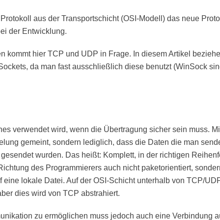
rotokoll aus der Transportschicht (OSI-Modell) das neue Protok
bei der Entwicklung.
llen kommt hier TCP und UDP in Frage. In diesem Artikel beziehe
ockets, da man fast ausschließlich diese benutzt (WinSock sind
hes verwendet wird, wenn die Übertragung sicher sein muss. Mit 
elung gemeint, sondern lediglich, dass die Daten die man send
gesendet wurden. Das heißt: Komplett, in der richtigen Reihenf
 Richtung des Programmierers auch nicht paketorientiert, sonder
uf eine lokale Datei. Auf der OSI-Schicht unterhalb von TCP/UDP
ber dies wird von TCP abstrahiert.
unikation zu ermöglichen muss jedoch auch eine Verbindung a