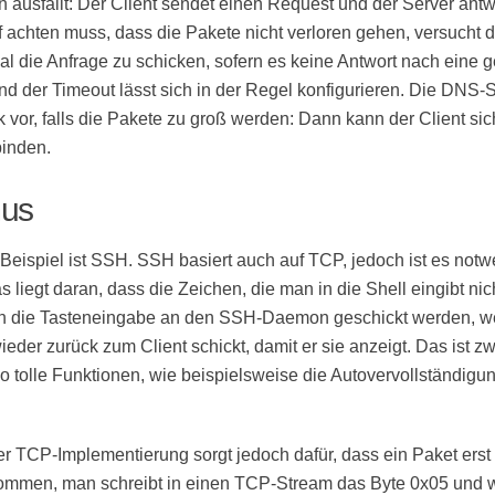
ausfällt: Der Client sendet einen Request und der Server antw
 achten muss, dass die Pakete nicht verloren gehen, versucht 
l die Anfrage zu schicken, sofern es keine Antwort nach eine g
d der Timeout lässt sich in der Regel konfigurieren. Die DNS-Sp
 vor, falls die Pakete zu groß werden: Dann kann der Client sic
inden.
mus
 Beispiel ist SSH. SSH basiert auch auf TCP, jedoch ist es notw
s liegt daran, dass die Zeichen, die man in die Shell eingibt nic
rn die Tasteneingabe an den SSH-Daemon geschickt werden, we
der zurück zum Client schickt, damit er sie anzeigt. Das ist 
o tolle Funktionen, wie beispielsweise die Autovervollständig
r TCP-Implementierung sorgt jedoch dafür, dass ein Paket erst
nommen, man schreibt in einen TCP-Stream das Byte 0x05 und 